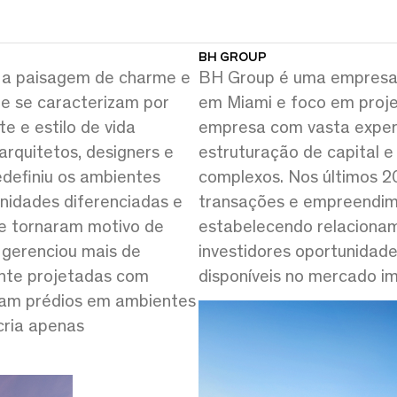
BH GROUP
 a paisagem de charme e
BH Group é uma empresa 
e se caracterizam por
em Miami e foco em projet
te e estilo de vida
empresa com vasta experi
arquitetos, designers e
estruturação de capital 
edefiniu os ambientes
complexos. Nos últimos 2
nidades diferenciadas e
transações e empreendime
se tornaram motivo de
estabelecendo relacionam
e gerenciou mais de
investidores oportunidad
ente projetadas com
disponíveis no mercado imo
am prédios em ambientes
cria apenas