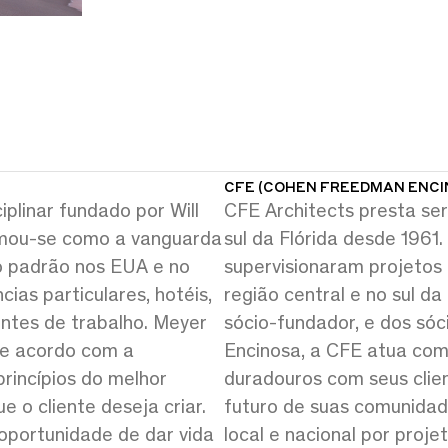
CFE (COHEN FREEDMAN ENCI
iplinar fundado por Will
CFE Architects presta se
rmou-se como a vanguarda
sul da Flórida desde 1961
to padrão nos EUA e no
supervisionaram projetos
cias particulares, hotéis,
região central e no sul da
entes de trabalho. Meyer
sócio-fundador, e dos só
 de acordo com a
Encinosa, a CFE atua co
princípios do melhor
duradouros com seus clien
 o cliente deseja criar.
futuro de suas comunidad
oportunidade de dar vida
local e nacional por proje